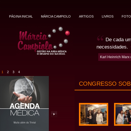
PÁGINA INICIAL
MÁRCIA CAMPIOLO
ARTIGOS
LIVROS
FOTO
De cada um,
necessidades.
Karl Heinrich Marx
1
2
3
4
CONGRESSO SOBL